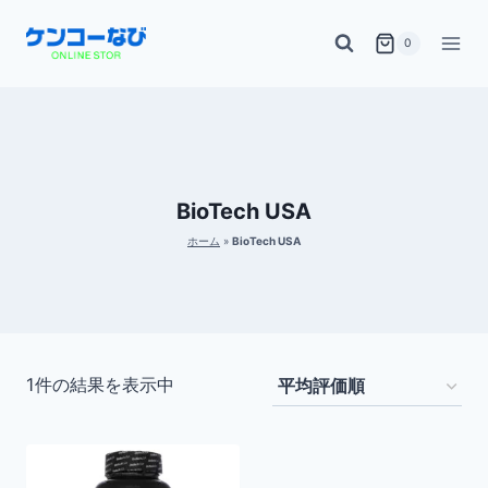
内
0
容
を
ス
キ
ッ
BioTech USA
プ
ホーム
»
BioTech USA
1件の結果を表示中