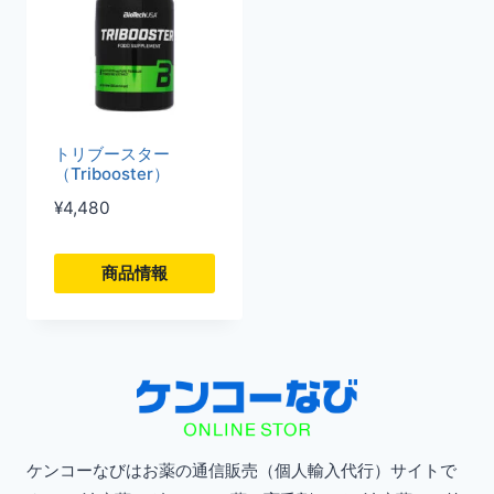
トリブースター
（Tribooster）
¥
4,480
商品情報
こ
の
商
品
に
ケンコーなびはお薬の通信販売（個人輸入代行）サイトで
は