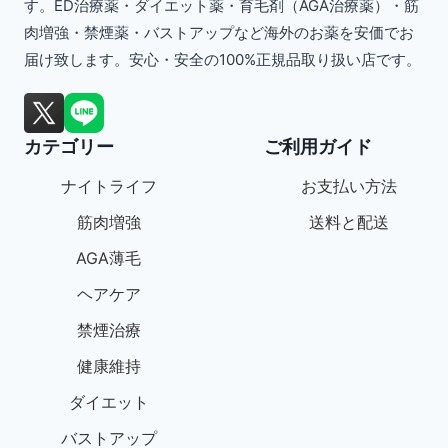
す。ED治療薬・ダイエット薬・育毛剤（AGA治療薬）・筋
複
肉増強・禁煙薬・バストアップなど海外のお薬を安価でお
数
届け致します。安心・安全の100%正規品取り扱い店です。
の
バ
カテゴリー
ご利用ガイド
リ
エ
ナイトライフ
お支払い方法
ー
筋肉増強
送料と配送
シ
AGA薄毛
ョ
ヘアケア
ン
禁煙治療
が
健康維持
あ
ダイエット
り
バストアップ
ま