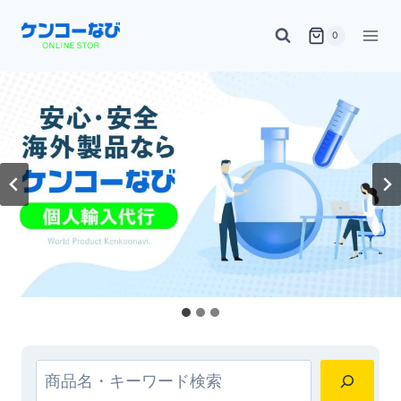
内
0
容
を
ス
キ
ッ
プ
検