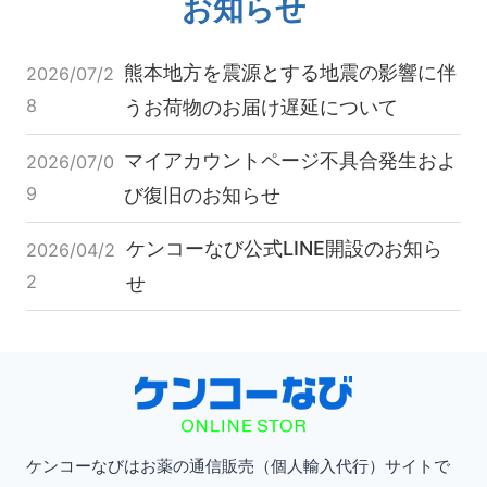
お知らせ
格
？
・
効
通
果
熊本地方を震源とする地震の影響に伴
2026/07/2
販
・
8
うお荷物のお届け遅延について
情
使
報
い
マイアカウントページ不具合発生およ
2026/07/0
を
方
9
び復旧のお知らせ
徹
・
底
プ
ケンコーなび公式LINE開設のお知ら
2026/04/2
解
ロ
説
2
せ
ペ
シ
ア
と
の
違
い
ケンコーなびはお薬の通信販売（個人輸入代行）サイトで
を