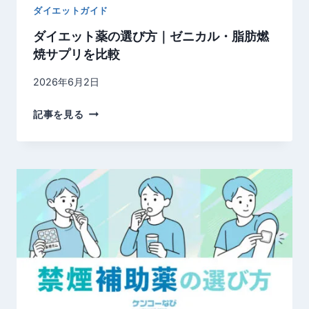
ナ
ダイエットガイド
方
ス
を
ダイエット薬の選び方｜ゼニカル・脂肪燃
テ
解
焼サプリを比較
リ
説
ド
2026年6月2日
・
デ
ダ
記事を見る
ュ
イ
タ
エ
ス
ッ
テ
ト
リ
薬
ド
の
・
選
ミ
び
ノ
方
キ
｜
シ
ゼ