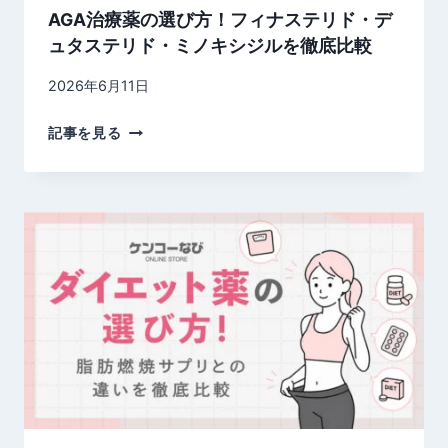
AGA治療薬の選び方！フィナステリド・デ
の
ュタステリド・ミノキシジルを徹底比較
違
い
2026年6月11日
を
徹
A
記事を見る
底
G
比
A
較
治
｜
療
効
薬
果
の
・
選
副
び
作
方
用
！
・
フ
選
ィ
び