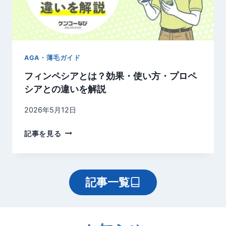
X
徹
O
底
N
比
）
較
の
AGA・薄毛ガイド
！
効
フィンペシアとは？効果・使い方・プロペ
果
シアとの違いを解説
は
？
2026年5月12日
使
い
フ
記事を見る
方
ィ
・
ン
副
ペ
作
記事一覧
シ
用
ア
・
と
価
は