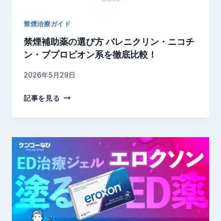
ジ
ニ
ル
カ
禁煙治療ガイド
を
ル
徹
禁煙補助薬の選び方 バレニクリン・ニコチ
・
底
ン・ブプロピオン系を徹底比較！
脂
比
肪
2026年5月29日
較
燃
焼
禁
記事を見る
サ
煙
プ
補
リ
助
を
薬
比
の
較
選
び
方
バ
レ