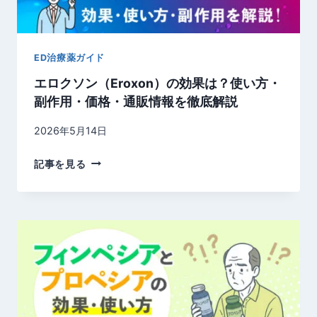
ニ
ク
リ
ED治療薬ガイド
ン
エロクソン（Eroxon）の効果は？使い方・
・
副作用・価格・通販情報を徹底解説
ニ
コ
2026年5月14日
チ
ン
エ
記事を見る
・
ロ
ブ
ク
プ
ソ
ロ
ン
ピ
（
オ
E
ン
R
系
O
を