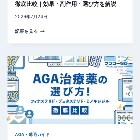
徹底比較｜効果・副作用・選び方を解説
2026年7月24日
デ
記事を見る
エ
ビ
ゴ
・
ベ
ル
ソ
ム
ラ
・
ロ
ゼ
レ
AGA・薄毛ガイド
ム