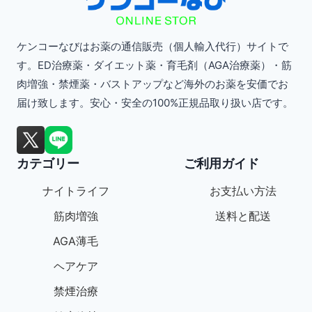
オ
オ
エ
プ
プ
ー
ケンコーなびはお薬の通信販売（個人輸入代行）サイトで
シ
シ
シ
す。ED治療薬・ダイエット薬・育毛剤（AGA治療薬）・筋
ョ
ョ
肉増強・禁煙薬・バストアップなど海外のお薬を安価でお
ョ
ン
ン
届け致します。安心・安全の100%正規品取り扱い店です。
ン
は
は
が
商
商
あ
カテゴリー
ご利用ガイド
品
品
り
ペ
ペ
ナイトライフ
お支払い方法
ま
ー
ー
筋肉増強
送料と配送
す。
ジ
ジ
AGA薄毛
オ
か
か
プ
ヘアケア
ら
ら
シ
禁煙治療
選
選
ョ