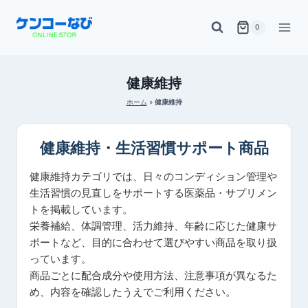
内
0
容
を
ス
健康維持
キ
ホーム
»
健康維持
ッ
プ
健康維持・生活習慣サポート商品
健康維持カテゴリでは、日々のコンディション管理や
生活習慣の見直しをサポートする医薬品・サプリメン
トを掲載しています。
栄養補給、体調管理、活力維持、年齢に応じた健康サ
ポートなど、目的に合わせて選びやすい商品を取り扱
っています。
商品ごとに配合成分や使用方法、注意事項が異なるた
め、内容を確認したうえでご利用ください。