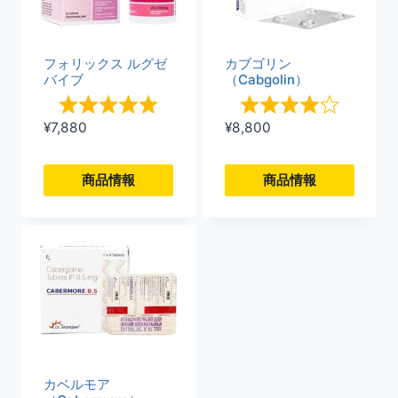
フォリックス ルグゼ
カブゴリン
バイブ
（Cabgolin）
¥
7,880
¥
8,800
商品情報
商品情報
こ
こ
の
の
商
商
品
品
に
に
は
は
複
複
カベルモア