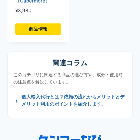
（Cabermore）
数
数
¥
3,980
の
の
バ
バ
商品情報
リ
リ
こ
エ
エ
の
ー
ー
商
関連コラム
シ
シ
品
ョ
ョ
このカテゴリに関連する商品の選び方や、成分・使用時
に
の注意点を解説しています。
ン
ン
は
が
が
個人輸入代行とは？依頼の流れからメリットとデ
複
あ
あ
メリット利用のポイントを紹介します。
数
り
り
の
ま
ま
バ
す。
す。
リ