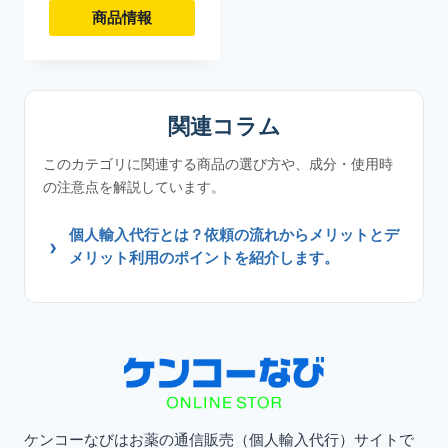
バ
バ
す。
す。
商品情報
リ
リ
オ
オ
こ
エ
エ
プ
プ
の
ー
ー
シ
シ
商
関連コラム
シ
シ
ョ
ョ
品
ョ
ョ
このカテゴリに関連する商品の選び方や、成分・使用時
ン
ン
に
の注意点を解説しています。
ン
ン
は
は
は
が
が
商
商
個人輸入代行とは？依頼の流れからメリットとデ
複
あ
あ
メリット利用のポイントを紹介します。
品
品
数
り
り
ペ
ペ
の
ま
ま
ー
ー
バ
す。
す。
ジ
ジ
リ
オ
オ
か
か
エ
プ
プ
ら
ら
ー
ケンコーなびはお薬の通信販売（個人輸入代行）サイトで