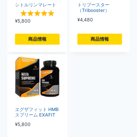
複
複
シトルリンマレート
トリブースター
（Tribooster）
数
数
¥
4,480
¥
5,800
の
の
バ
バ
商品情報
商品情報
リ
リ
こ
こ
エ
エ
の
の
ー
ー
商
商
シ
シ
品
品
ョ
ョ
に
に
ン
ン
は
は
が
が
複
複
エグザフィット HMB
あ
あ
スプリーム EXAFIT
数
数
り
り
¥
5,800
の
の
ま
ま