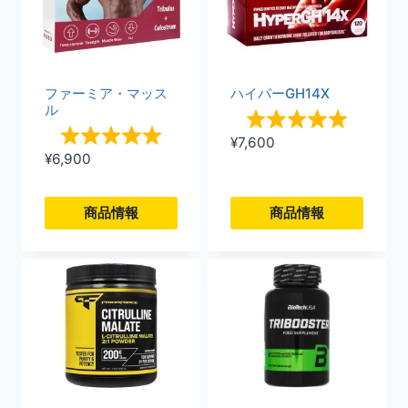
ファーミア・マッス
ハイパーGH14X
ル
¥
7,600
¥
6,900
商品情報
商品情報
こ
こ
の
の
商
商
品
品
に
に
は
は