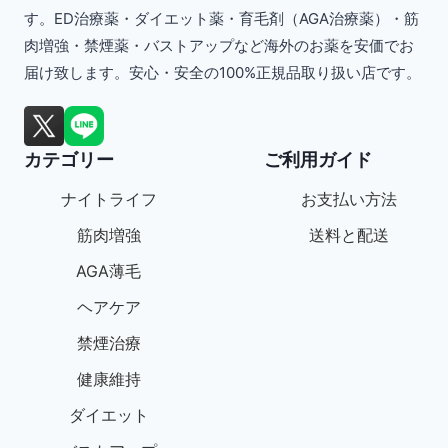
シ
シ
選
選
シ
す。ED治療薬・ダイエット薬・育毛剤（AGA治療薬）・筋
ョ
ョ
択
択
肉増強・禁煙薬・バストアップなど海外のお薬を安価でお
ョ
ン
ン
届け致します。安心・安全の100%正規品取り扱い店です。
で
で
ン
は
は
き
き
が
商
商
ま
ま
あ
カテゴリー
ご利用ガイド
品
品
す
す
り
ペ
ペ
ナイトライフ
お支払い方法
ま
ー
ー
筋肉増強
送料と配送
す。
ジ
ジ
AGA薄毛
オ
か
か
プ
ヘアケア
ら
ら
シ
禁煙治療
選
選
ョ
健康維持
択
択
ン
ダイエット
で
で
は