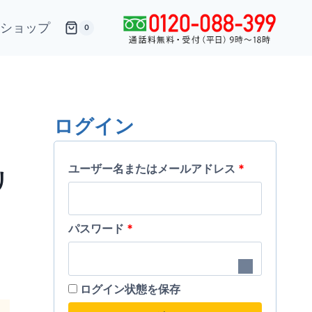
ショップ
0
ログイン
必
ユーザー名またはメールアドレス
*
リ
須
必
パスワード
*
須
ログイン状態を保存