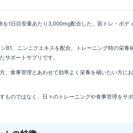
HMB
ス
MBを1日目安量あたり3,000mg配合した、筋トレ・ボデ
プ
リ
ー
ミンB1、ニンニクエキスを配合。トレーニング時の栄養
ム
たサポートサプリです。
EXAFIT
方、食事管理とあわせて効率よく栄養を補いたい方に
個
すものではなく、日々のトレーニングや食事管理をサ