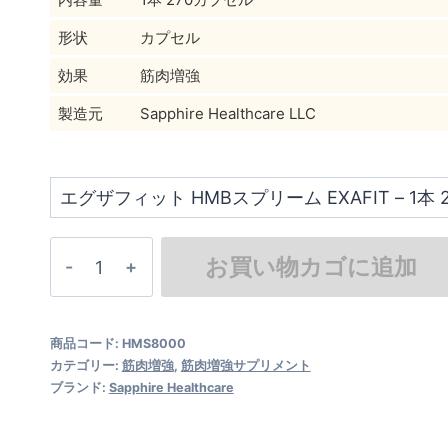
形状
カプセル
効果
筋肉増強
製造元
Sapphire Healthcare LLC
エ
お買い物カゴに追加
グ
ザ
商品コード:
HMS8000
フ
カテゴリー:
筋肉増強
,
筋肉増強サプリメント
ィ
ブランド:
Sapphire Healthcare
ッ
ト