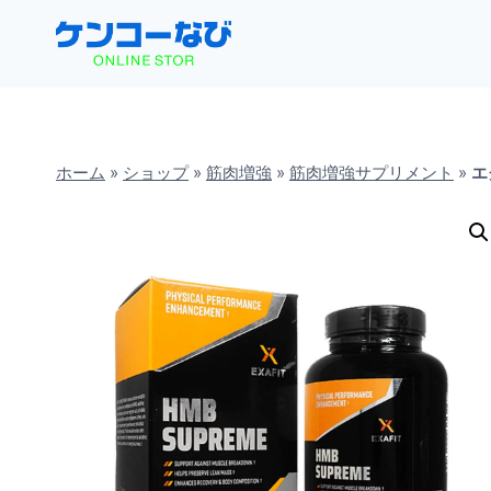
内
容
を
ス
キ
ホーム
»
ショップ
»
筋肉増強
»
筋肉増強サプリメント
»
エ
ッ
プ