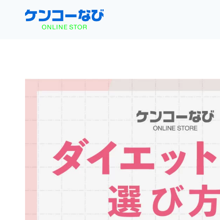
内
容
を
ス
キ
ッ
プ