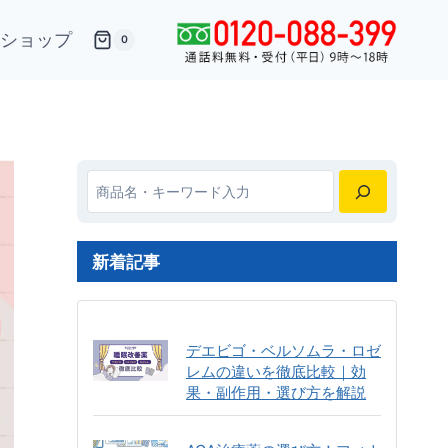
ショップ
0
検
索
新着記事
デエビゴ・ベルソムラ・ロゼ
レムの違いを徹底比較｜効
果・副作用・選び方を解説