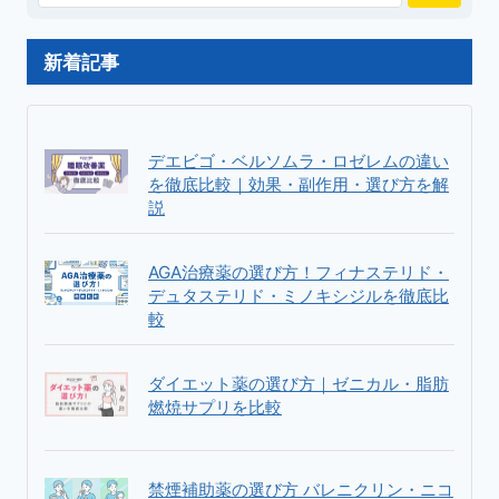
検
キ
ア
索
シ
と
新着記事
ジ
は？
ル
効
を
果・
徹
使
デエビゴ・ベルソムラ・ロゼレムの違い
底
い
を徹底比較｜効果・副作用・選び方を解
説
比
方・
較
プ
ロ
AGA治療薬の選び方！フィナステリド・
ペ
デュタステリド・ミノキシジルを徹底比
較
シ
ア
と
ダイエット薬の選び方｜ゼニカル・脂肪
の
燃焼サプリを比較
違
い
を
禁煙補助薬の選び方 バレニクリン・ニコ