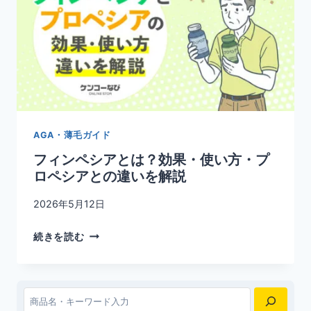
び
方！
フ
ィ
ナ
ス
テ
リ
AGA・薄毛ガイド
ド・
フィンペシアとは？効果・使い方・プ
デ
ロペシアとの違いを解説
ュ
タ
2026年5月12日
ス
テ
フ
続きを読む
リ
ィ
ド・
ン
ミ
ペ
ノ
シ