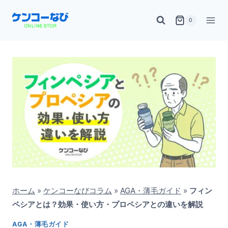
内
0
容
を
ス
キ
ッ
プ
ホーム
»
ケンコーなびコラム
»
AGA・薄毛ガイド
»
フィン
ペシアとは？効果・使い方・プロペシアとの違いを解説
AGA・薄毛ガイド