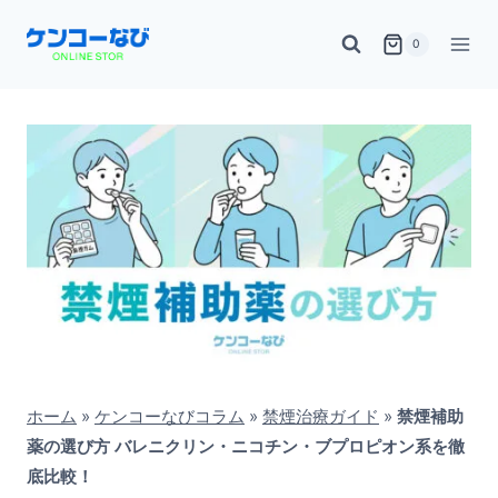
内
0
容
を
ス
キ
ッ
プ
ホーム
»
ケンコーなびコラム
»
禁煙治療ガイド
»
禁煙補助
薬の選び方 バレニクリン・ニコチン・ブプロピオン系を徹
底比較！