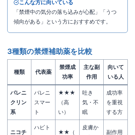
こんな方に向いている
「禁煙中の気分の落ち込みが心配」「うつ
傾向がある」という方におすすめです。
3種類の禁煙補助薬を比較
禁煙成
主な副
向いて
種類
代表薬
功率
作用
いる人
バレニ
バレニ
★★★
吐き
成功率
クリン
スマー
（高
気・不
を重視
系
ト
い）
眠
する方
ハビト
皮膚か
ニコチ
★★（
副作用