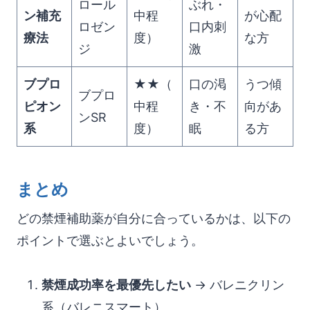
ロール
ぶれ・
ン補充
中程
が心配
ロゼン
口内刺
療法
度）
な方
ジ
激
ブプロ
★★（
口の渇
うつ傾
ブプロ
ピオン
中程
き・不
向があ
ンSR
系
度）
眠
る方
まとめ
どの禁煙補助薬が自分に合っているかは、以下の
ポイントで選ぶとよいでしょう。
禁煙成功率を最優先したい
→ バレニクリン
系（バレニスマート）