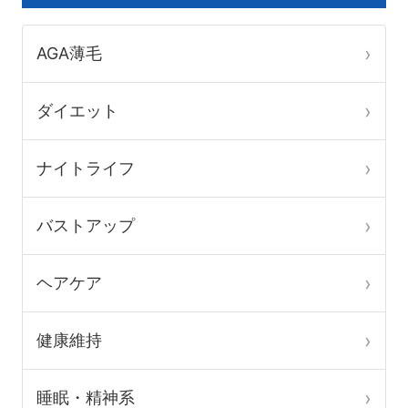
シ
シ
ョ
ョ
AGA薄毛
ン
ン
は
は
ダイエット
商
商
品
品
ナイトライフ
ペ
ペ
ー
ー
バストアップ
ジ
ジ
か
か
ヘアケア
ら
ら
選
選
健康維持
択
択
で
で
睡眠・精神系