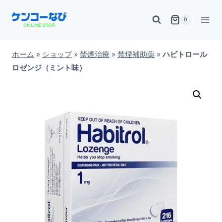
内
0
容
を
ス
ホーム
»
ショップ
»
禁煙治療
»
禁煙補助薬
»
ハビトロール
ロゼンジ（ミント味）
キ
ッ
プ