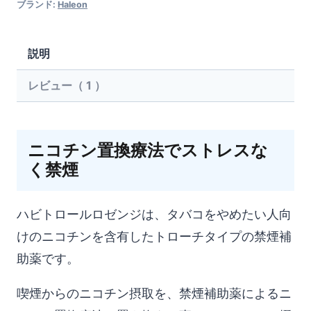
ブランド:
Haleon
ル
ロ
説明
ゼ
レビュー（ 1 ）
ン
ジ
（ミ
ニコチン置換療法でストレスな
ン
く禁煙
ト
味）
ハビトロールロゼンジは、タバコをやめたい人向
個
けのニコチンを含有したトローチタイプの禁煙補
助薬です。
喫煙からのニコチン摂取を、禁煙補助薬によるニ