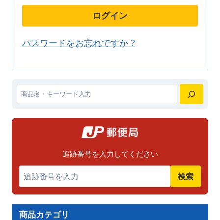
バ
バ
ログイン
リ
リ
エ
エ
パスワードをお忘れですか ?
ー
ー
シ
シ
ョ
ョ
ン
ン
検
が
が
索
あ
あ
り
り
追跡番号を入力してください
ま
ま
検索
す。
す。
オ
オ
プ
プ
商品カテゴリ