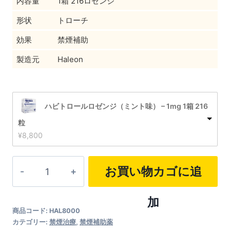
内容量
1箱 216ロゼンジ
形状
トローチ
効果
禁煙補助
製造元
Haleon
ハビトロールロゼンジ（ミント味） – 1mg 1箱 216
粒
¥
8,800
ハ
お買い物カゴに追
ビ
ト
加
商品コード:
HAL8000
ロ
カテゴリー:
禁煙治療
,
禁煙補助薬
ー