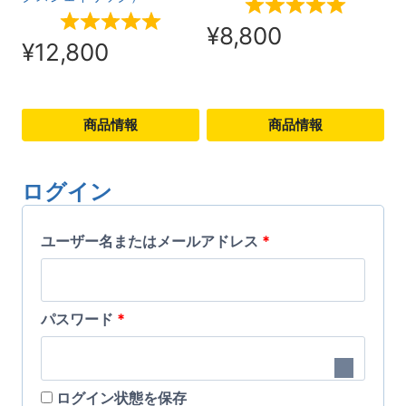
¥
8,800
¥
12,800
商品情報
商品情報
こ
こ
の
の
ログイン
商
商
必
品
ユーザー名またはメールアドレス
品
*
に
に
須
は
は
必
パスワード
*
複
複
須
数
数
の
の
ログイン状態を保存