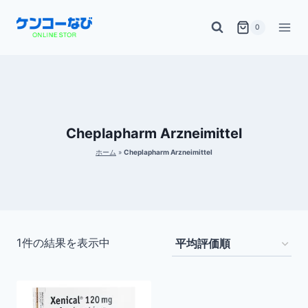
内
0
容
を
ス
キ
ッ
Cheplapharm Arzneimittel
プ
ホーム
»
Cheplapharm Arzneimittel
1件の結果を表示中