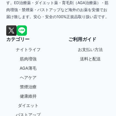
す。ED治療薬・ダイエット薬・育毛剤（AGA治療薬）・筋
複
肉増強・禁煙薬・バストアップなど海外のお薬を安価でお
数
届け致します。安心・安全の100%正規品取り扱い店です。
の
バ
カテゴリー
ご利用ガイド
リ
エ
ナイトライフ
お支払い方法
ー
筋肉増強
送料と配送
シ
AGA薄毛
ョ
ヘアケア
ン
禁煙治療
が
健康維持
あ
ダイエット
り
バストアップ
ま