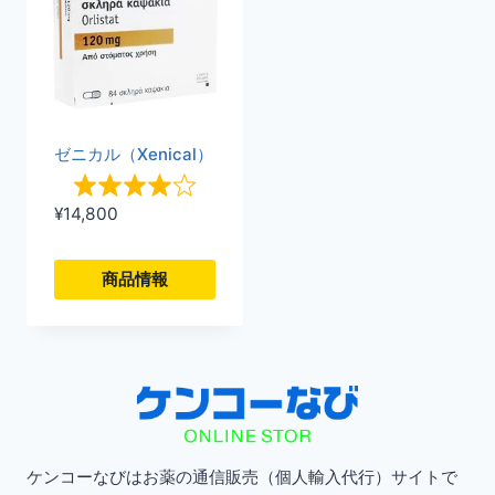
ゼニカル（Xenical）
¥
14,800
商品情報
こ
の
商
品
に
ケンコーなびはお薬の通信販売（個人輸入代行）サイトで
は