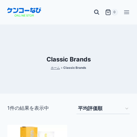
内
0
容
を
ス
キ
ッ
Classic Brands
プ
ホーム
»
Classic Brands
1件の結果を表示中