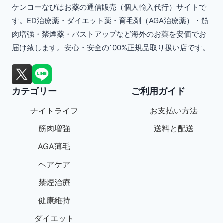
ケンコーなびはお薬の通信販売（個人輸入代行）サイトで
は
す。ED治療薬・ダイエット薬・育毛剤（AGA治療薬）・筋
複
肉増強・禁煙薬・バストアップなど海外のお薬を安価でお
数
届け致します。安心・安全の100%正規品取り扱い店です。
の
バ
カテゴリー
ご利用ガイド
リ
エ
ナイトライフ
お支払い方法
ー
筋肉増強
送料と配送
シ
AGA薄毛
ョ
ヘアケア
ン
禁煙治療
が
健康維持
あ
ダイエット
り