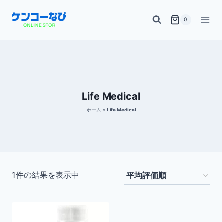
内
0
容
を
ス
キ
ッ
Life Medical
プ
ホーム
»
Life Medical
1件の結果を表示中