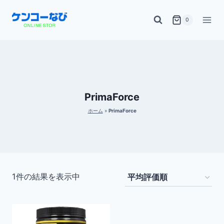
内
0
容
を
ス
キ
ッ
PrimaForce
プ
ホーム
»
PrimaForce
1件の結果を表示中