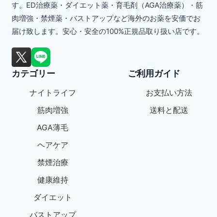
す。ED治療薬・ダイエット薬・育毛剤（AGA治療薬）・筋
複
肉増強・禁煙薬・バストアップなど海外のお薬を安価でお
数
届け致します。安心・安全の100%正規品取り扱い店です。
の
バ
カテゴリー
ご利用ガイド
リ
エ
ナイトライフ
お支払い方法
ー
筋肉増強
送料と配送
シ
AGA薄毛
ョ
ヘアケア
ン
禁煙治療
が
健康維持
あ
ダイエット
り
バストアップ
ま