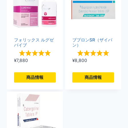
順
フォリックス ルグゼ
ブプロンSR（ザイバ
バイブ
ン）
¥
7,880
¥
8,800
商品情報
商品情報
こ
こ
の
の
商
商
品
品
に
に