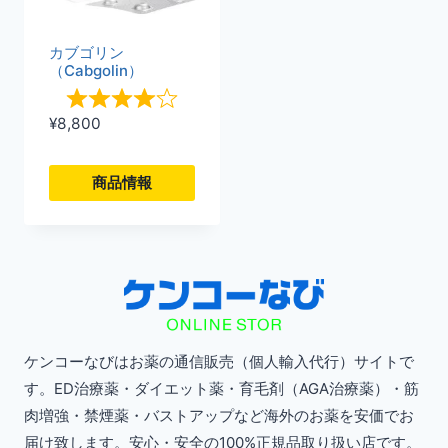
は
は
複
複
カブゴリン
（Cabgolin）
数
数
の
の
¥
8,800
バ
バ
リ
リ
商品情報
エ
エ
こ
ー
ー
の
シ
シ
商
ョ
ョ
品
ン
ン
に
ケンコーなびはお薬の通信販売（個人輸入代行）サイトで
が
が
は
す。ED治療薬・ダイエット薬・育毛剤（AGA治療薬）・筋
あ
あ
複
肉増強・禁煙薬・バストアップなど海外のお薬を安価でお
り
り
数
届け致します。安心・安全の100%正規品取り扱い店です。