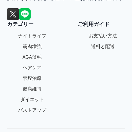
ま
ま
の
す。
す。
バ
オ
オ
カテゴリー
ご利用ガイド
リ
プ
プ
エ
ナイトライフ
お支払い方法
シ
シ
ー
筋肉増強
送料と配送
ョ
ョ
シ
AGA薄毛
ン
ン
ョ
ヘアケア
は
は
ン
禁煙治療
商
商
が
健康維持
品
品
あ
ペ
ペ
ダイエット
り
ー
ー
バストアップ
ま
ジ
ジ
す。
か
か
オ