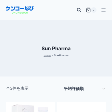
内
0
容
を
ス
キ
ッ
Sun Pharma
プ
ホーム
»
Sun Pharma
平
全3件を表示
均
評
価