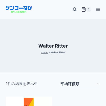
内
0
容
を
ス
キ
ッ
Walter Ritter
プ
ホーム
»
Walter Ritter
1件の結果を表示中