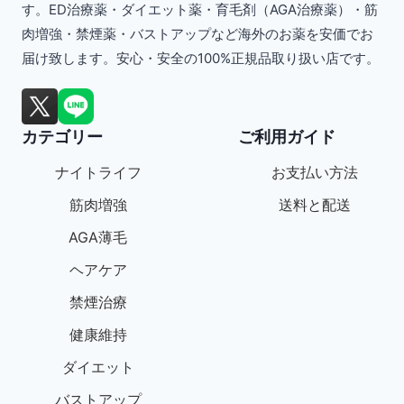
す。ED治療薬・ダイエット薬・育毛剤（AGA治療薬）・筋
複
肉増強・禁煙薬・バストアップなど海外のお薬を安価でお
数
届け致します。安心・安全の100%正規品取り扱い店です。
の
バ
カテゴリー
ご利用ガイド
リ
エ
ナイトライフ
お支払い方法
ー
筋肉増強
送料と配送
シ
AGA薄毛
ョ
ヘアケア
ン
禁煙治療
が
健康維持
あ
ダイエット
り
バストアップ
ま