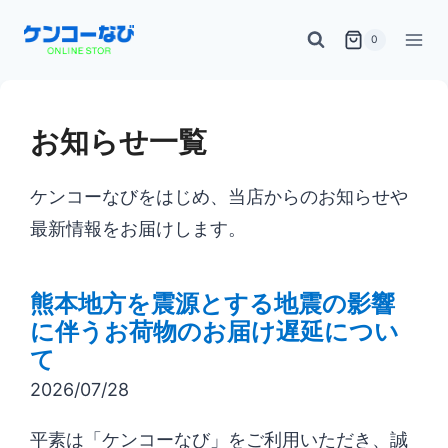
内
0
容
を
ス
お知らせ一覧
キ
ッ
ケンコーなびをはじめ、当店からのお知らせや
プ
最新情報をお届けします。
熊本地方を震源とする地震の影響
に伴うお荷物のお届け遅延につい
て
2026/07/28
平素は「ケンコーなび」をご利用いただき、誠