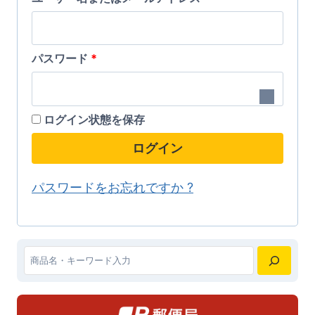
ョ
ョ
に
ン
ン
須
は
が
が
必
パスワード
*
複
あ
あ
須
数
り
り
の
ま
ま
ログイン状態を保存
バ
す。
す。
ログイン
リ
オ
オ
エ
プ
プ
パスワードをお忘れですか ?
ー
シ
シ
シ
ョ
ョ
ョ
ン
ン
ン
検
は
は
が
索
商
商
あ