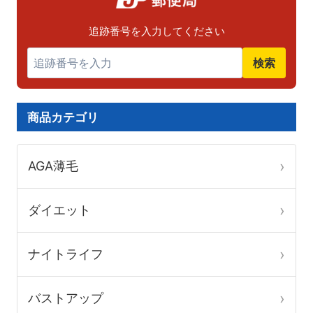
品
品
り
ペ
ペ
追跡番号を入力してください
ま
ー
ー
検索
す。
ジ
ジ
オ
か
か
プ
ら
ら
商品カテゴリ
シ
選
選
ョ
択
択
AGA薄毛
ン
で
で
は
き
き
ダイエット
商
ま
ま
品
す
す
ナイトライフ
ペ
ー
バストアップ
ジ