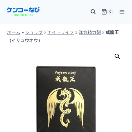
内
0
容
を
ス
ホーム
»
ショップ
»
ナイトライフ
»
漢方精力剤
»
威龍王
（イリュウオウ）
キ
ッ
プ