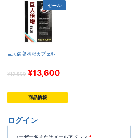
こ
こ
セール
の
の
商
商
品
品
に
に
は
は
巨人倍増 枸杞カプセル
複
複
数
数
¥
13,600
¥
19,800
の
の
バ
バ
商品情報
リ
リ
こ
エ
エ
の
ー
ー
ログイン
商
シ
シ
必
品
ユーザー名またはメールアドレス
*