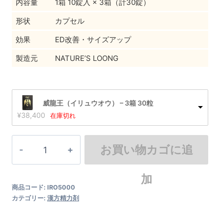
内容量
1箱 10錠入 × 3箱（計30錠）
形状
カプセル
効果
ED改善・サイズアップ
製造元
NATURE’S LOONG
威龍王（イリュウオウ） – 3箱 30粒
¥
38,400
在庫切れ
威
お買い物カゴに追
龍
王
加
商品コード:
IRO5000
（イ
カテゴリー:
漢方精力剤
リ