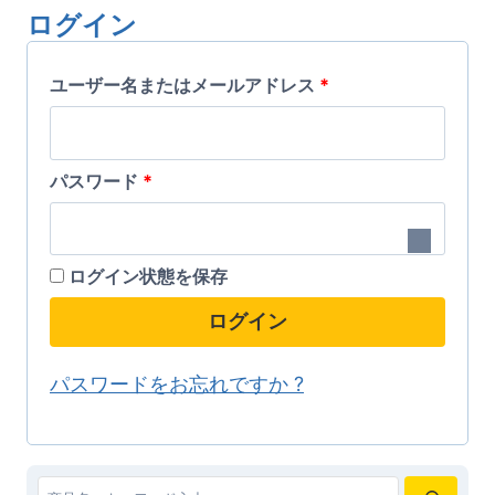
の
の
ー
ー
ログイン
商
商
シ
シ
必
品
ユーザー名またはメールアドレス
品
*
ョ
ョ
に
に
ン
ン
須
は
は
が
が
必
パスワード
*
複
複
あ
あ
須
数
数
り
り
の
の
ま
ま
ログイン状態を保存
バ
バ
す。
す。
ログイン
リ
リ
オ
オ
エ
エ
プ
プ
パスワードをお忘れですか ?
ー
ー
シ
シ
シ
シ
ョ
ョ
ョ
ョ
ン
ン