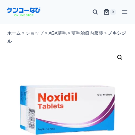
内
0
容
を
ス
ホーム
»
ショップ
»
AGA薄毛
»
薄毛治療内服薬
»
ノキシジ
ル
キ
ッ
プ