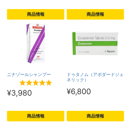
商品情報
商品情報
こ
こ
の
の
商
商
品
品
に
に
は
は
ニナゾールシャンプー
ドゥタノム（アボダードジェ
複
複
ネリック）
数
数
¥
6,800
¥
3,980
の
の
バ
バ
商品情報
商品情報
リ
リ
こ
こ
エ
エ