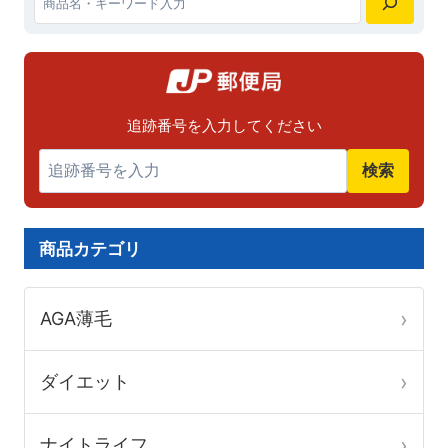
ン
ン
検
は
は
が
が
索
商
商
あ
あ
品
品
り
り
ペ
ペ
追跡番号を入力してください
ま
ま
ー
ー
検索
す。
す。
ジ
ジ
オ
オ
か
か
プ
プ
ら
ら
商品カテゴリ
シ
シ
選
選
ョ
ョ
択
択
AGA薄毛
ン
ン
で
で
は
は
き
き
ダイエット
商
商
ま
ま
品
品
す
す
ナイトライフ