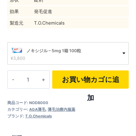
効果
発毛促進
製造元
T.O.Chemicals
ノキシジル – 5mg 1箱 100粒
¥
3,800
ノ
お買い物カゴに追
キ
シ
加
商品コード:
NOD8000
ジ
カテゴリー:
AGA薄毛
,
薄毛治療内服薬
ル
ブランド:
T.O.Chemicals
個