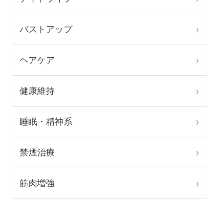
ペ
ペ
ー
ー
バストアップ
ジ
ジ
か
か
ヘアケア
ら
ら
選
選
健康維持
択
択
で
で
睡眠・精神系
き
き
ま
ま
禁煙治療
す
す
筋肉増強