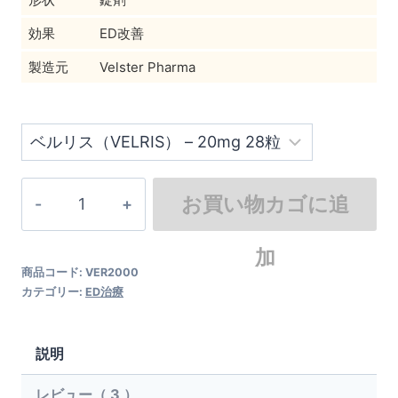
効果
ED改善
製造元
Velster Pharma
ベルリス（VELRIS） – 20mg 28粒
¥
14,900
在庫切れ
ベ
お買い物カゴに追
ル
リ
加
商品コード:
VER2000
ス
カテゴリー:
ED治療
（VELRIS）
個
説明