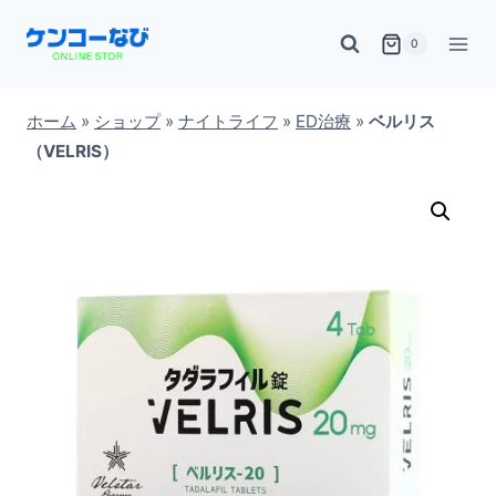
内
0
容
を
ス
ホーム
»
ショップ
»
ナイトライフ
»
ED治療
»
ベルリス
（VELRIS）
キ
ッ
プ