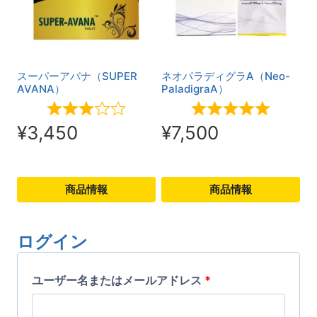
商
商
品
品
に
に
は
は
スーパーアバナ（SUPER
ネオパラディグラA（Neo-
複
AVANA）
複
PaladigraA）
数
数
¥
3,450
¥
7,500
の
の
バ
バ
リ
リ
商品情報
商品情報
エ
エ
こ
こ
ー
ー
の
の
ログイン
シ
シ
商
商
ョ
ョ
必
品
ユーザー名またはメールアドレス
品
*
ン
ン