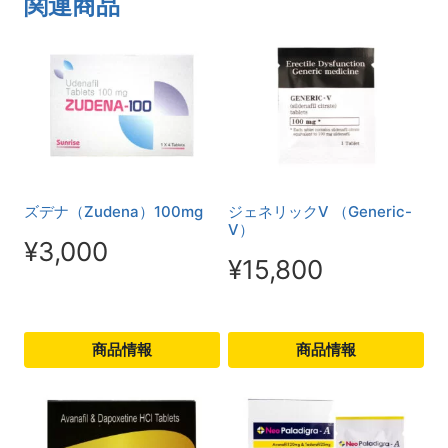
関連商品
ズデナ（Zudena）100mg
ジェネリックV （Generic-
V）
¥
3,000
¥
15,800
商品情報
商品情報
こ
こ
の
の