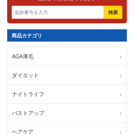
り
り
追跡番号を入力してください
ー
ー
ま
ま
ジ
ジ
検索
す。
す。
か
か
オ
オ
ら
ら
プ
プ
商品カテゴリ
選
選
シ
シ
択
択
ョ
ョ
AGA薄毛
で
で
ン
ン
き
き
は
は
ダイエット
ま
ま
商
商
す
す
品
品
ナイトライフ
ペ
ペ
ー
ー
バストアップ
ジ
ジ