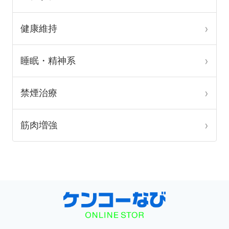
か
か
ヘアケア
ら
ら
選
選
健康維持
択
択
で
で
睡眠・精神系
き
き
ま
ま
禁煙治療
す
す
筋肉増強