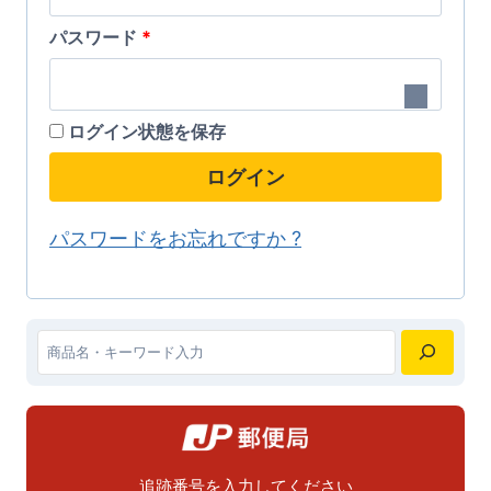
に
に
須
が
が
は
は
あ
あ
必
パスワード
*
複
複
り
り
須
数
数
ま
ま
の
の
ログイン状態を保存
す。
す。
バ
バ
オ
オ
ログイン
リ
リ
プ
プ
エ
エ
パスワードをお忘れですか ?
シ
シ
ー
ー
ョ
ョ
シ
シ
ン
ン
ョ
ョ
は
は
ン
ン
検
商
商
が
が
索
品
品
あ
あ
ペ
ペ