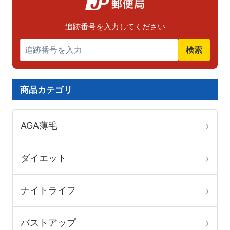
あ
あ
品
品
り
り
ペ
ペ
追跡番号を入力してください
ま
ま
ー
ー
検索
す。
す。
ジ
ジ
オ
オ
か
か
プ
プ
ら
ら
商品カテゴリ
シ
シ
選
選
ョ
ョ
択
択
AGA薄毛
ン
ン
で
で
は
は
き
き
ダイエット
商
商
ま
ま
品
品
す
す
ナイトライフ
ペ
ペ
ー
ー
バストアップ