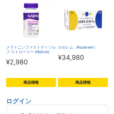
こ
こ
の
の
商
商
品
品
に
に
は
は
メラトニンファストディゾル
ロゼレム（Rozerem）
複
ブ ストロベリー (Natrol)
複
¥
34,980
数
数
¥
2,980
の
の
バ
バ
商品情報
商品情報
リ
リ
こ
こ
エ
エ
の
の
ログイン
ー
ー
商
商
シ
シ