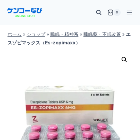
内
0
容
を
ス
ホーム
»
ショップ
»
睡眠・精神系
»
睡眠薬・不眠改善
»
エ
スゾピマックス（Es-zopimaxx）
キ
ッ
プ