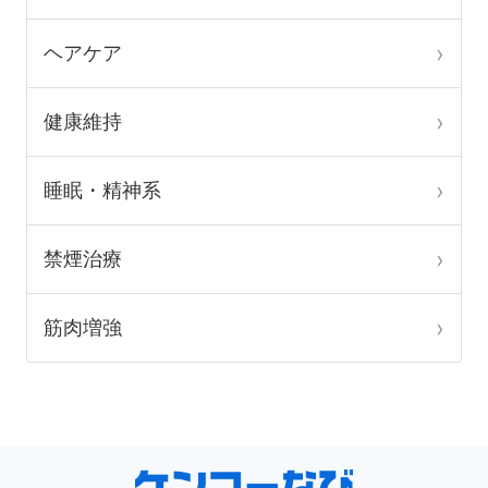
ジ
ジ
か
か
ヘアケア
ら
ら
選
選
健康維持
択
択
で
で
睡眠・精神系
き
き
ま
ま
禁煙治療
す
す
筋肉増強