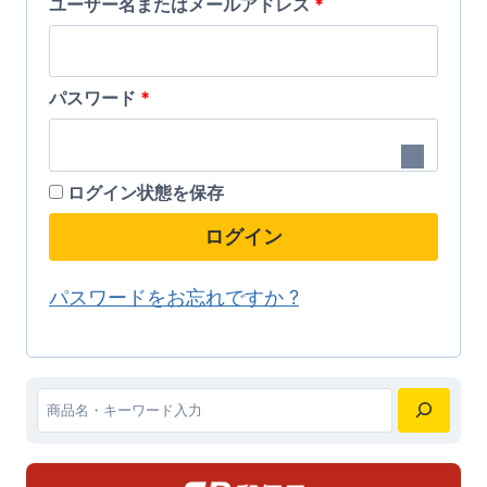
必
品
ユーザー名またはメールアドレス
品
*
ョ
ョ
に
に
須
ン
ン
は
は
が
が
必
パスワード
*
複
複
あ
あ
須
数
数
り
り
の
の
ま
ま
ログイン状態を保存
バ
バ
す。
す。
ログイン
リ
リ
オ
オ
エ
エ
プ
プ
パスワードをお忘れですか ?
ー
ー
シ
シ
シ
シ
ョ
ョ
ョ
ョ
ン
ン
ン
ン
検
は
は
が
が
索
商
商