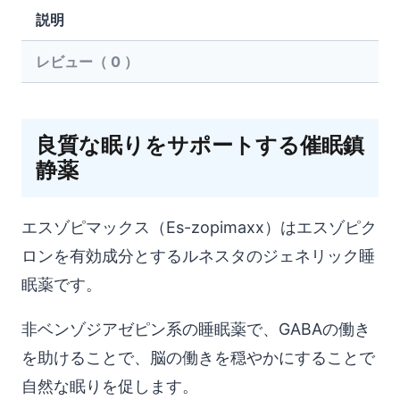
ク
説明
ス
レビュー（ 0 ）
（Es-
zopimaxx）
個
良質な眠りをサポートする催眠鎮
静薬
エスゾピマックス（Es-zopimaxx）はエスゾピク
ロンを有効成分とするルネスタのジェネリック睡
眠薬です。
非ベンゾジアゼピン系の睡眠薬で、GABAの働き
を助けることで、脳の働きを穏やかにすることで
自然な眠りを促します。