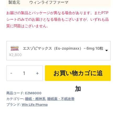
製造元
ウィンライフファーマ
お届けの製品とパッケージが異なる場合があります。またPTP
シートのみでのお届けとなる場合もございますが、いずれも品
質に問題はございません。
エスゾピマックス（Es-zopimaxx） – 6mg 10粒
¥
2,800
エ
お買い物カゴに追
ス
ゾ
加
商品コード:
EZM6000
ピ
カテゴリー:
睡眠・精神系
,
睡眠薬・不眠改善
マ
ブランド:
Win Life Pharma
ッ