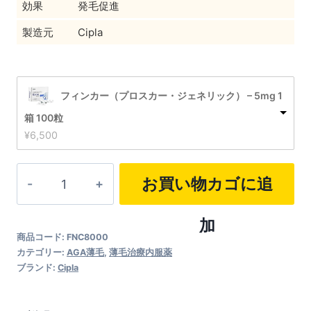
効果
発毛促進
製造元
Cipla
フィンカー（プロスカー・ジェネリック） – 5mg 1
箱 100粒
¥
6,500
フ
お買い物カゴに追
ィ
ン
加
商品コード:
FNC8000
カ
カテゴリー:
AGA薄毛
,
薄毛治療内服薬
ー
ブランド:
Cipla
（プ
ロ