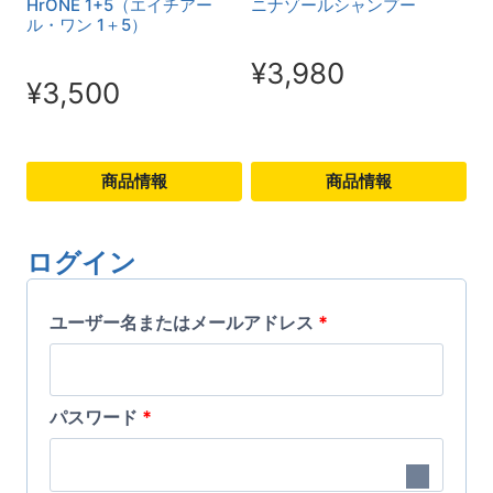
HrONE 1+5（エイチアー
ニナゾールシャンプー
複
ル・ワン 1＋5）
複
数
数
¥
3,980
¥
3,500
の
の
バ
バ
リ
リ
商品情報
商品情報
エ
エ
こ
こ
ー
ー
の
の
ログイン
シ
シ
商
商
ョ
ョ
必
品
ユーザー名またはメールアドレス
品
*
ン
ン
に
に
須
が
が
は
は
あ
あ
必
パスワード
*
複
複
り
り
須
数
数
ま
ま