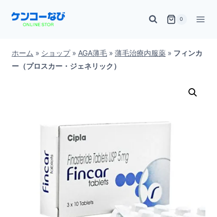
内
0
容
を
ス
ホーム
»
ショップ
»
AGA薄毛
»
薄毛治療内服薬
»
フィンカ
ー（プロスカー・ジェネリック）
キ
ッ
プ