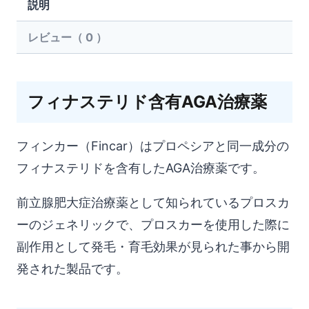
説明
ス
レビュー（ 0 ）
カ
ー・
ジ
フィナステリド含有AGA治療薬
ェ
ネ
フィンカー（Fincar）はプロペシアと同一成分の
リ
フィナステリドを含有したAGA治療薬です。
ッ
ク）
前立腺肥大症治療薬として知られているプロスカ
個
ーのジェネリックで、プロスカーを使用した際に
副作用として発毛・育毛効果が見られた事から開
発された製品です。