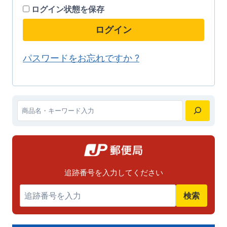
の
の
ログイン状態を保存
す。
す。
バ
バ
オ
オ
ログイン
リ
リ
プ
プ
エ
エ
パスワードをお忘れですか ?
シ
シ
ー
ー
ョ
ョ
シ
シ
ン
ン
ョ
ョ
は
は
ン
ン
検
商
商
が
が
索
品
品
あ
あ
ペ
ペ
り
り
追跡番号を入力してください
ー
ー
ま
ま
ジ
ジ
検索
す。
す。
か
か
オ
オ
ら
ら