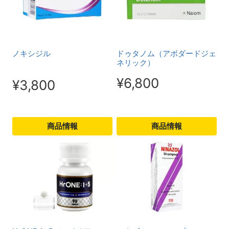
ノキシジル
ドゥタノム（アボダードジェ
ネリック）
¥
6,800
¥
3,800
商品情報
商品情報
こ
こ
の
の
商
商
品
品
に
に
は
は