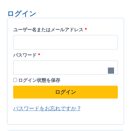
こ
こ
ー
ー
の
の
ログイン
シ
シ
商
商
ョ
ョ
必
品
ユーザー名またはメールアドレス
品
*
ン
ン
に
に
須
が
が
は
は
必
パスワード
*
あ
あ
複
複
り
り
須
数
数
ま
ま
の
の
ログイン状態を保存
す。
す。
バ
バ
ログイン
オ
オ
リ
リ
プ
プ
エ
エ
パスワードをお忘れですか ?
シ
シ
ー
ー
ョ
ョ
シ
シ
ン
ン