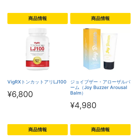
商品情報
商品情報
こ
こ
の
の
商
商
品
品
に
に
は
は
VigRXトンカットアリLJ100
ジョイブザー・アローザルバ
複
複
ーム（Joy Buzzer Arousal
¥
6,800
Balm）
数
数
¥
4,980
の
の
バ
バ
リ
リ
商品情報
商品情報
エ
エ