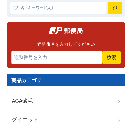
ョ
ョ
は
は
ン
ン
検
商
商
が
が
索
品
品
あ
あ
ペ
ペ
り
り
追跡番号を入力してください
ー
ー
ま
ま
ジ
ジ
検索
す。
す。
か
か
オ
オ
ら
ら
プ
プ
商品カテゴリ
選
選
シ
シ
択
択
ョ
ョ
AGA薄毛
で
で
ン
ン
き
き
は
は
ダイエット
ま
ま
商
商
す
す