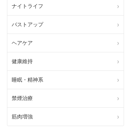
品
品
ナイトライフ
ペ
ペ
ー
ー
バストアップ
ジ
ジ
か
か
ヘアケア
ら
ら
選
選
健康維持
択
択
で
で
睡眠・精神系
き
き
ま
ま
禁煙治療
す
す
筋肉増強