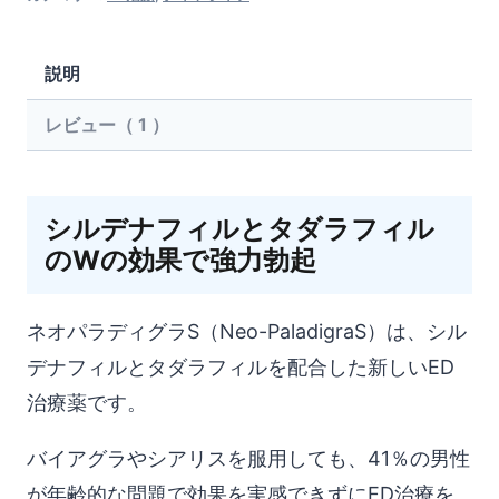
デ
ィ
説明
グ
ラ
レビュー（ 1 ）
S（Neo-
PaladigraS）
シルデナフィルとタダラフィル
個
のWの効果で強力勃起
ネオパラディグラS（Neo-PaladigraS）は、シル
デナフィルとタダラフィルを配合した新しいED
治療薬です。
バイアグラやシアリスを服用しても、41％の男性
が年齢的な問題で効果を実感できずにED治療を