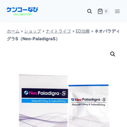
内
0
容
を
ス
ホーム
»
ショップ
»
ナイトライフ
»
ED治療
»
ネオパラディ
グラS（Neo-PaladigraS）
キ
ッ
プ