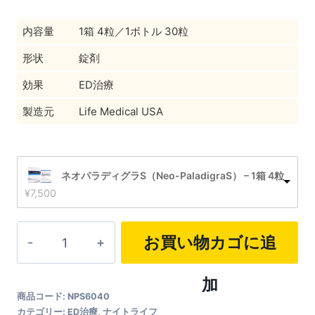
内容量
1箱 4粒／1ボトル 30粒
形状
錠剤
効果
ED治療
製造元
Life Medical USA
ネオパラディグラS（Neo-PaladigraS） – 1箱 4粒
¥
7,500
ネ
お買い物カゴに追
オ
パ
加
商品コード:
NPS6040
ラ
カテゴリー:
ED治療
,
ナイトライフ